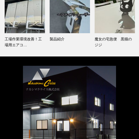
工場作業環境改善！工
製品紹介
魔女の宅急便 黒猫の
場用エアコ…
ジジ