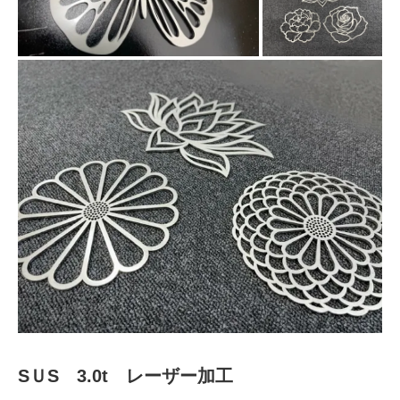
SＵS 3.0t レーザー加工