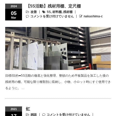
【5S活動】残材用棚、定尺棚
2024
改善
5S
,
材料棚
,
残材棚
05
コメントを受け付けていません
nakashima-c
Mar
目標/目的➡5S活動の徹底と強化整理、整頓のため平板製品を加工した後の
残材用の棚。可能な限り種類別に収納し、小物、小ロット時にすぐ使用でき
るように。 …
虹
2021
雑談
コメントを受け付けていません
17