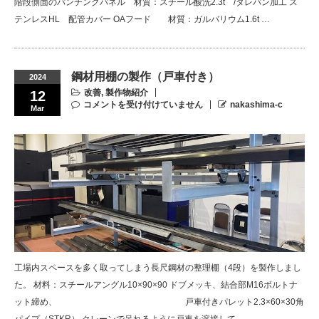
階段側面のパンチングパネル 材質：スチール酸洗2.3t /タレパン加工 ス
テンレスHL 配管カバー OAフード 材質：ガルバリウム1.6t …
鋼材用棚の製作（戸車付き）
2024
改善
,
製作物紹介
12
コメントを受け付けていません
nakashima-c
Mar
工場内スペースを多く取ってしまう長尺鋼材の整理棚（4段）を製作しまし
た。 材料：スチールアングル10×90×90 ドブメッキ、結合部M16ボルトナ
ット締め、 戸車付きパレット2.3×60×30角