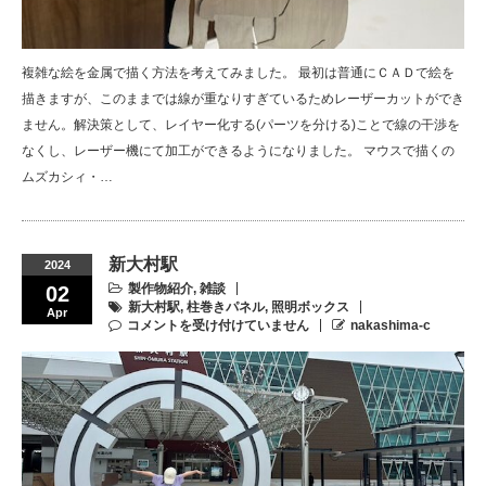
複雑な絵を金属で描く方法を考えてみました。 最初は普通にＣＡＤで絵を
描きますが、このままでは線が重なりすぎているためレーザーカットができ
ません。解決策として、レイヤー化する(パーツを分ける)ことで線の干渉を
なくし、レーザー機にて加工ができるようになりました。 マウスで描くの
ムズカシィ・…
新大村駅
2024
製作物紹介
,
雑談
02
新大村駅
,
柱巻きパネル
,
照明ボックス
Apr
コメントを受け付けていません
nakashima-c