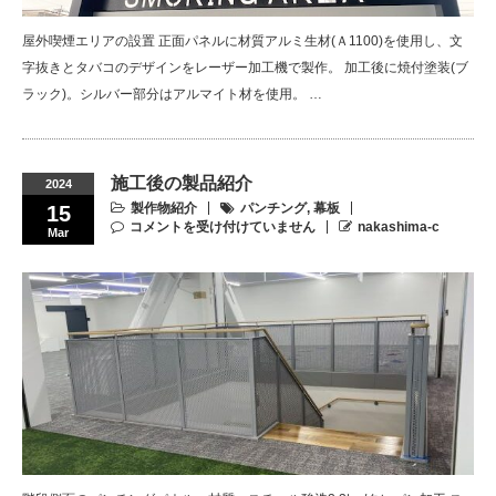
屋外喫煙エリアの設置 正面パネルに材質アルミ生材(Ａ1100)を使用し、文
字抜きとタバコのデザインをレーザー加工機で製作。 加工後に焼付塗装(ブ
ラック)。シルバー部分はアルマイト材を使用。 …
施工後の製品紹介
2024
製作物紹介
パンチング
,
幕板
15
コメントを受け付けていません
nakashima-c
Mar