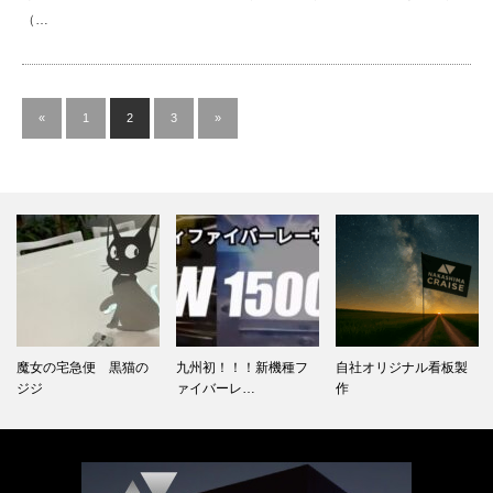
（…
«
1
2
3
»
魔女の宅急便 黒猫の
九州初！！！新機種フ
自社オリジナル看板製
ジジ
ァイバーレ…
作