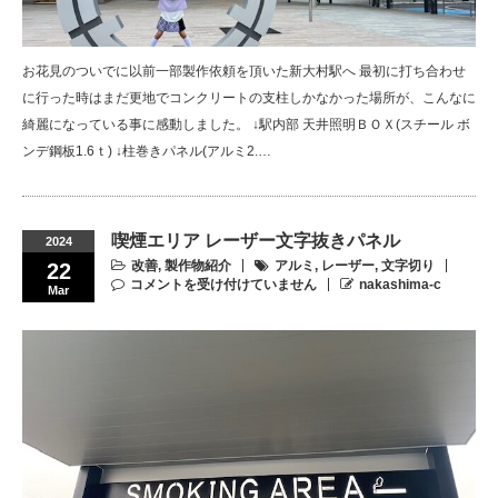
お花見のついでに以前一部製作依頼を頂いた新大村駅へ 最初に打ち合わせ
に行った時はまだ更地でコンクリートの支柱しかなかった場所が、こんなに
綺麗になっている事に感動しました。 ↓駅内部 天井照明ＢＯＸ(スチール ボ
ンデ鋼板1.6ｔ) ↓柱巻きパネル(アルミ2.…
喫煙エリア レーザー文字抜きパネル
2024
改善
,
製作物紹介
アルミ
,
レーザー
,
文字切り
22
コメントを受け付けていません
nakashima-c
Mar