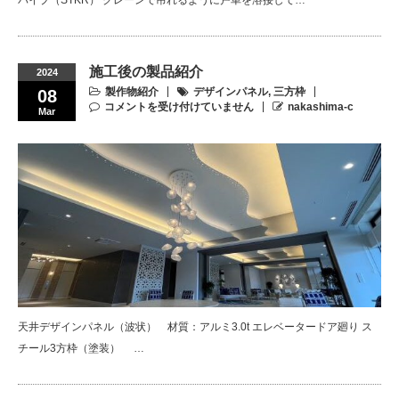
パイプ（STKR） クレーンで吊れるように戸車を溶接して…
施工後の製品紹介
2024
製作物紹介
デザインパネル
,
三方枠
08
コメントを受け付けていません
nakashima-c
Mar
天井デザインパネル（波状） 材質：アルミ3.0t エレベータードア廻り ス
チール3方枠（塗装） …