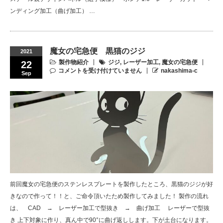
ンディング加工（曲げ加工） …
魔女の宅急便 黒猫のジジ
2021
製作物紹介
ジジ
,
レーザー加工
,
魔女の宅急便
22
コメントを受け付けていません
nakashima-c
Sep
前回魔女の宅急便のステンレスプレートを製作したところ、黒猫のジジが好
きなので作って！！と、ご命令頂いたため製作してみました！ 製作の流れ
は、 CAD → レーザー加工で型抜き → 曲げ加工 レーザーで型抜
き 上下対象に作り、真ん中で90°に曲げ返しします。下が土台になります。