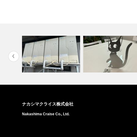
工場作業環境改善！工場用エア
製作
コン 空調設…
魔女の宅急便 黒猫のジジ
ナカシマクライス株式会社
Nakashima Craise Co., Ltd.