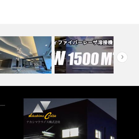
九州初！！！新機種ファイバー
工後の製品紹介
レーザ溶接 …
自社オリジ