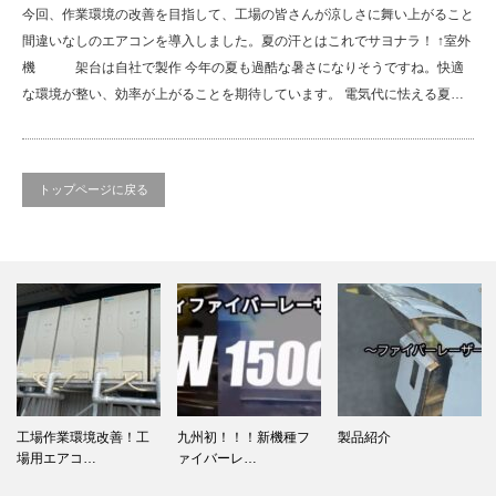
今回、作業環境の改善を目指して、工場の皆さんが涼しさに舞い上がること
間違いなしのエアコンを導入しました。夏の汗とはこれでサヨナラ！ ↑室外
機 架台は自社で製作 今年の夏も過酷な暑さになりそうですね。快適
な環境が整い、効率が上がることを期待しています。 電気代に怯える夏…
トップページに戻る
工場作業環境改善！工
九州初！！！新機種フ
製品紹介
場用エアコ…
ァイバーレ…