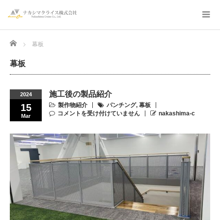
Home
幕板
幕板
施工後の製品紹介
2024
製作物紹介
パンチング
,
幕板
15
コメントを受け付けていません
nakashima-c
Mar