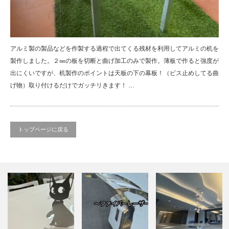
アルミ製の製品などを作製する過程で出てくる残材を利用してアルミの机を
製作しました。２㎜の板を切断と曲げ加工のみで製作。薄板で作ると強度が
出にくいですが、机製作のポイントは天板の下の幕板！（ビス止めしてる曲
げ物）取り付けるだけでガッチリきます！ …
トップページに戻る