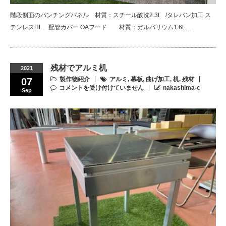
階段側面のパンチングパネル 材質：スチール酸洗2.3t /タレパン加工 ス
テンレスHL 配管カバー OAフード 材質：ガルバリウム1.6t …
残材でアルミ机
2021
製作物紹介
アルミ
,
幕板
,
曲げ加工
,
机
,
残材
07
コメントを受け付けていません
nakashima-c
Sep