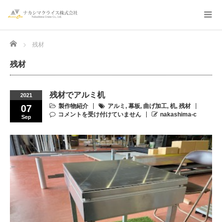
Home
残材
残材
残材でアルミ机
2021
製作物紹介
アルミ
,
幕板
,
曲げ加工
,
机
,
残材
07
コメントを受け付けていません
nakashima-c
Sep