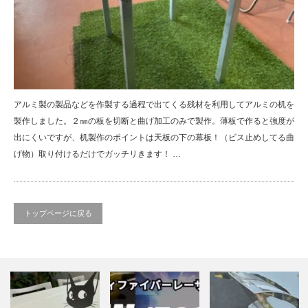
アルミ製の製品などを作製する過程で出てくる残材を利用してアルミの机を
製作しました。２㎜の板を切断と曲げ加工のみで製作。薄板で作ると強度が
出にくいですが、机製作のポイントは天板の下の幕板！（ビス止めしてる曲
げ物）取り付けるだけでガッチリきます！ …
トップページに戻る